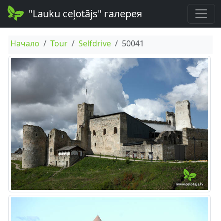
"Lauku ceļotājs" галерея
Начало
Tour
Selfdrive
50041