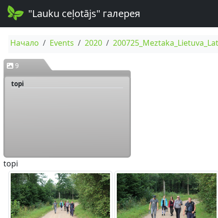
"Lauku ceļotājs" галерея
Начало
Events
2020
200725_Meztaka_Lietuva_Lat
9
topi
topi