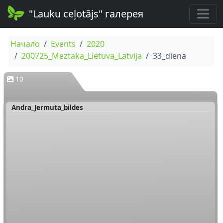
"Lauku ceļotājs" галерея
Начало
Events
2020
200725_Meztaka_Lietuva_Latvija
33_diena
10
Andra_Jermuta_bildes