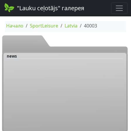
"Lauku ceļotājs" галерея
Начало
SportLeisure
Latvia
40003
news