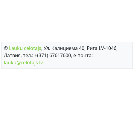
©
Lauku сelotajs
, Ул. Калнциема 40, Рига LV-1046,
Латвия, тел.: +(371) 67617600, е-почта:
lauku@celotajs.lv