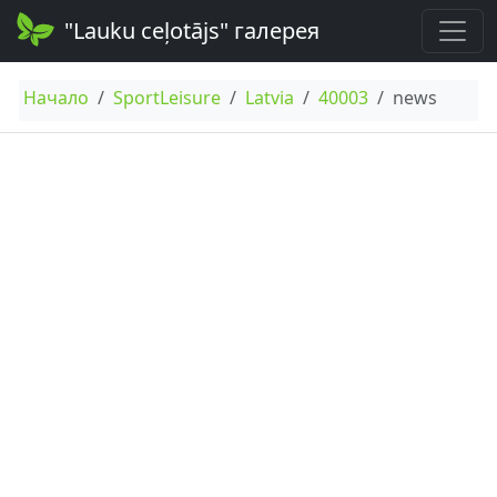
"Lauku ceļotājs" галерея
Начало
SportLeisure
Latvia
40003
news