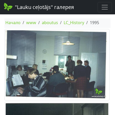
"Lauku ceļotājs" галерея
Начало
www
aboutus
LC_History
1995